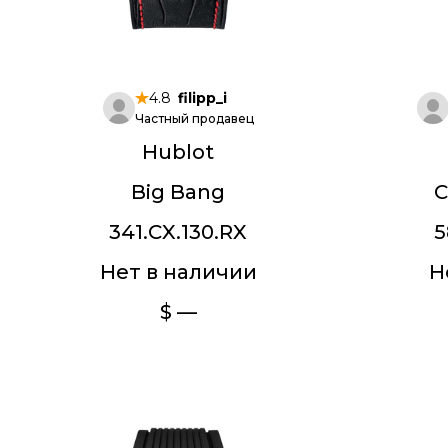
4.8
filipp_i
Частный продавец
Hublot
Big Bang
C
341.CX.130.RX
5
Нет в наличии
Н
$ —