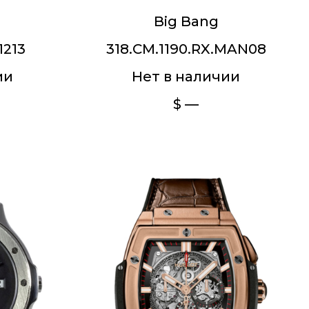
Big Bang
1213
318.CM.1190.RX.MAN08
ии
Нет в наличии
$ —