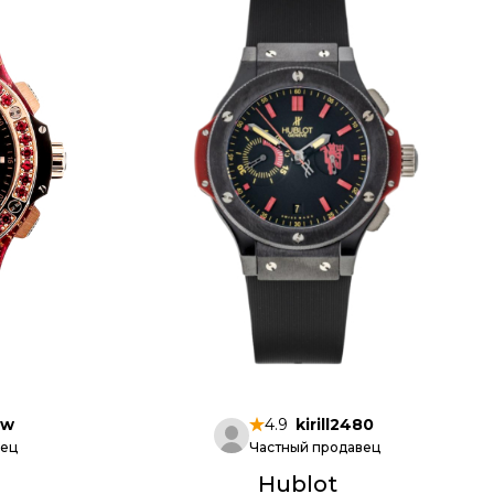
_w
4.9
kirill2480
вец
Частный продавец
Hublot