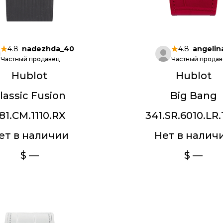
4.8
nadezhda_40
4.8
angelin
Частный продавец
Частный продав
Hublot
Hublot
lassic Fusion
Big Bang
81.CM.1110.RX
341.SR.6010.LR.
ет в наличии
Нет в налич
$ —
$ —