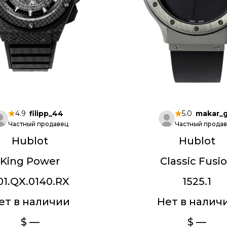
4.9
filipp_44
5.0
makar_
Частный продавец
Частный прода
Hublot
Hublot
King Power
Classic Fusi
01.QX.0140.RX
1525.1
ет в наличии
Нет в налич
$ —
$ —