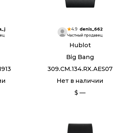
a_j
4.9
denis_662
ец
Частный продавец
Hublot
Big Bang
1913
309.CM.134.RX.AES07
ии
Нет в наличии
$ —