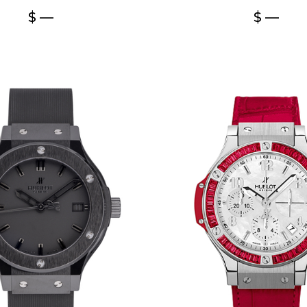
$ —
$ —