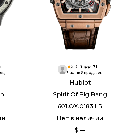
g
5.0
filipp_71
вец
Частный продавец
Hublot
on
Spirit Of Big Bang
601.OX.0183.LR
ии
Нет в наличии
$ —