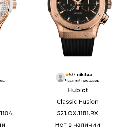
5.0
nikitaa
вец
Частный продавец
Hublot
Classic Fusion
1104
521.OX.1181.RX
ии
Нет в наличии