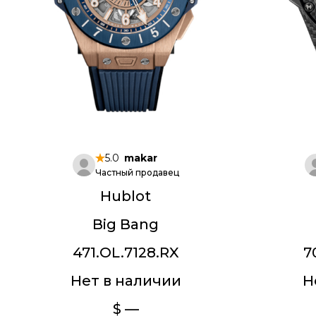
5.0
makar
Частный продавец
Hublot
Big Bang
471.OL.7128.RX
7
Нет в наличии
Н
$ —