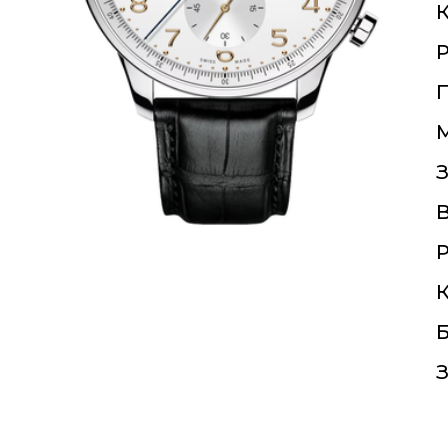
К
П
З
Р
К
Б
З