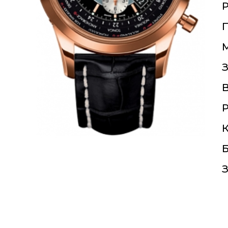
П
З
Р
К
Б
З