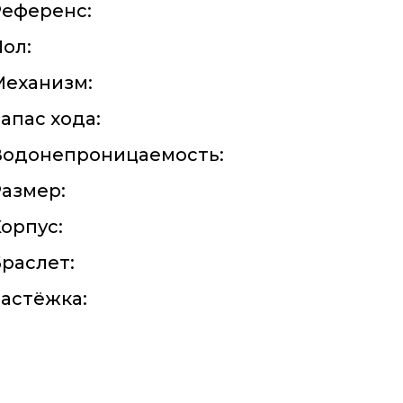
Референс:
ол:
Механизм:
апас хода:
Водонепроницаемость:
азмер:
орпус:
раслет:
астёжка: